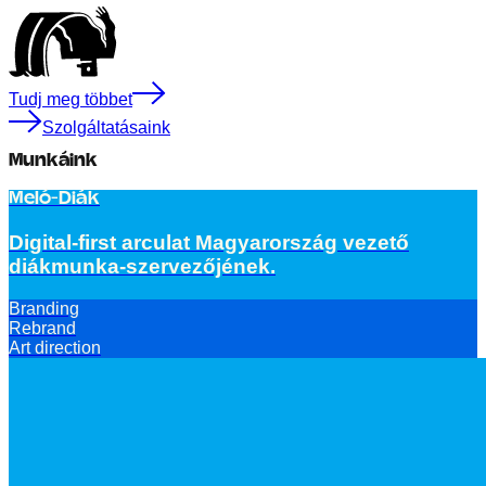
Tudj meg többet
Szolgáltatásaink
Munkáink
Meló-Diák
Digital-first arculat Magyarország vezető
diákmunka-szervezőjének.
Branding
Rebrand
Art direction