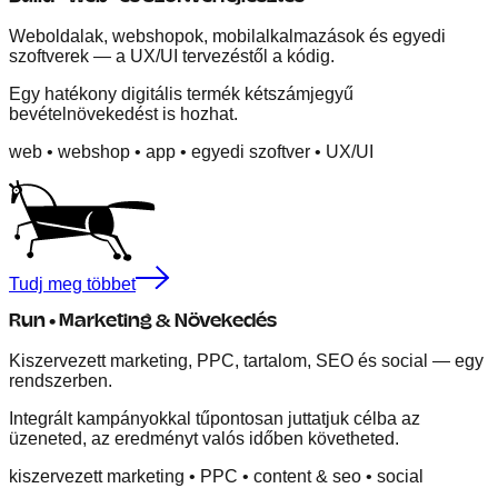
Weboldalak, webshopok, mobilalkalmazások és egyedi
szoftverek — a UX/UI tervezéstől a kódig.
Egy hatékony digitális termék kétszámjegyű
bevételnövekedést is hozhat.
web
•
webshop
•
app
•
egyedi szoftver
•
UX/UI
Tudj meg többet
Run • Marketing & Növekedés
Kiszervezett marketing, PPC, tartalom, SEO és social — egy
rendszerben.
Integrált kampányokkal tűpontosan juttatjuk célba az
üzeneted, az eredményt valós időben követheted.
kiszervezett marketing
•
PPC
•
content & seo
•
social