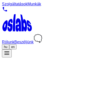
Szolgáltatások
Munkák
Rólunk
Beszéljünk
hu
en