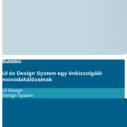
Bubbles
UI és Design System egy önkiszolgáló
mosodahálózatnak
UI Design
Design System