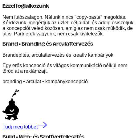
Ezzel foglalkozunk
Nem futószalagon. Nálunk nincs "copy-paste" megoldás.
Kérdezünk, megértjük az üzleti céljaidat, és addig csiszoljuk
a koncepciót veled közösen, amíg az nem csak működik, de
üt is. Partnerek vagyunk, nem csak kivitelezők.
Brand • Branding és Arculattervezés
Brandépítés, arculattervezés és kreatív kampányok.
Egy erős koncepció és világos kommunikáció nélkül nem
töröd át a reklámzajt.
branding
•
arculat
•
kampánykoncepció
Tudj meg többet
Build • Web- és Szoftverfejlesztés