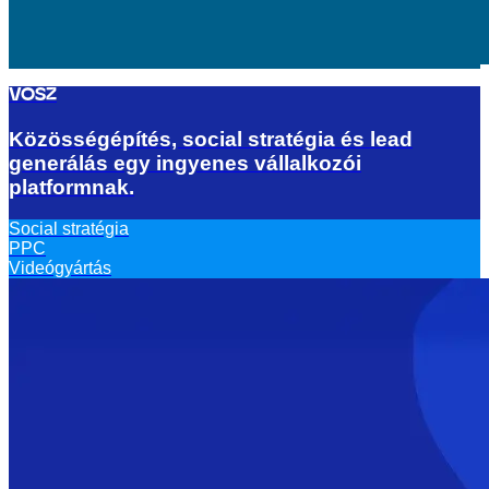
VOSZ
Közösségépítés, social stratégia és lead
generálás egy ingyenes vállalkozói
platformnak.
Social stratégia
PPC
Videógyártás