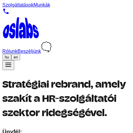
Szolgáltatások
Munkák
Rólunk
Beszéljünk
hu
en
Stratégiai rebrand, amely
szakít a HR-szolgáltatói
szektor ridegségével.
Ügyfél
: