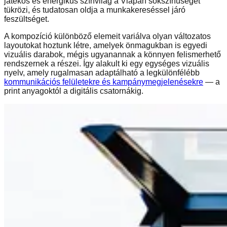
játékos és energikus színvilág a Viapan sokszínűségét
tükrözi, és tudatosan oldja a munkakereséssel járó
feszültséget.
A kompozíció különböző elemeit variálva olyan változatos
layoutokat hoztunk létre, amelyek önmagukban is egyedi
vizuális darabok, mégis ugyanannak a könnyen felismerhető
rendszernek a részei. Így alakult ki egy egységes vizuális
nyelv, amely rugalmasan adaptálható a legkülönfélébb
kommunikációs felületekre és kampánymegjelenésekre
— a
print anyagoktól a digitális csatornákig.