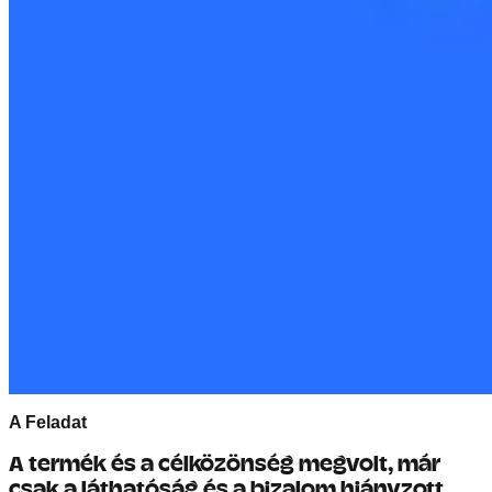
A Feladat
A termék és a célközönség megvolt, már
csak a láthatóság és a bizalom hiányzott.