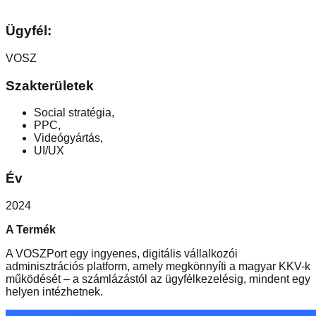
Ügyfél
:
VOSZ
Szakterületek
Social stratégia
,
PPC
,
Videógyártás
,
UI/UX
Év
2024
A Termék
A VOSZPort egy ingyenes, digitális vállalkozói
adminisztrációs platform, amely megkönnyíti a magyar KKV-k
működését – a számlázástól az ügyfélkezelésig, mindent egy
helyen intézhetnek.