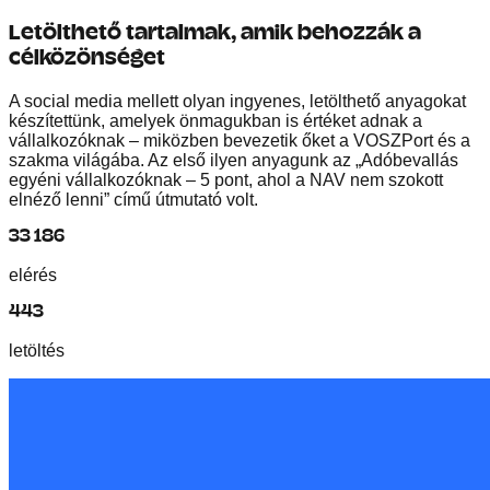
Letölthető tartalmak, amik behozzák a
célközönséget
A social media mellett olyan ingyenes, letölthető anyagokat
készítettünk, amelyek önmagukban is értéket adnak a
vállalkozóknak – miközben bevezetik őket a VOSZPort és a
szakma világába. Az első ilyen anyagunk az „Adóbevallás
egyéni vállalkozóknak – 5 pont, ahol a NAV nem szokott
elnéző lenni” című útmutató volt.
33 186
elérés
443
letöltés