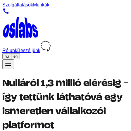
Szolgáltatások
Munkák
Rólunk
Beszéljünk
hu
en
Nulláról 1,3 millió elérésig –
így tettünk láthatóvá egy
ismeretlen vállalkozói
platformot