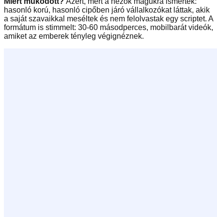
Miért működött?
Azért, mert a nézők magukra ismertek:
hasonló korú, hasonló cipőben járó vállalkozókat láttak, akik
a saját szavaikkal meséltek és nem felolvastak egy scriptet. A
formátum is stimmelt: 30-60 másodperces, mobilbarát videók,
amiket az emberek tényleg végignéznek.