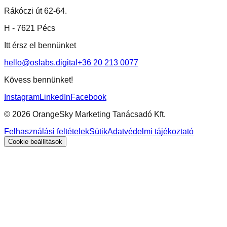
Rákóczi út 62-64.
H -
7621 Pécs
Itt érsz el bennünket
hello@oslabs.digital
+36 20 213 0077
Kövess bennünket!
Instagram
LinkedIn
Facebook
©
2026
OrangeSky Marketing Tanácsadó Kft.
Felhasználási feltételek
Sütik
Adatvédelmi tájékoztató
Cookie beállítások