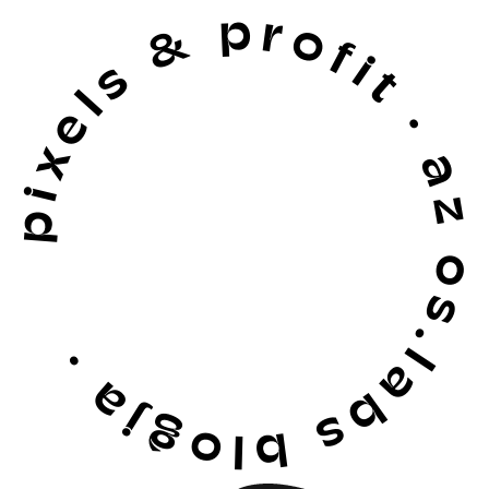
pixels & profit · az os.labs blogja ·