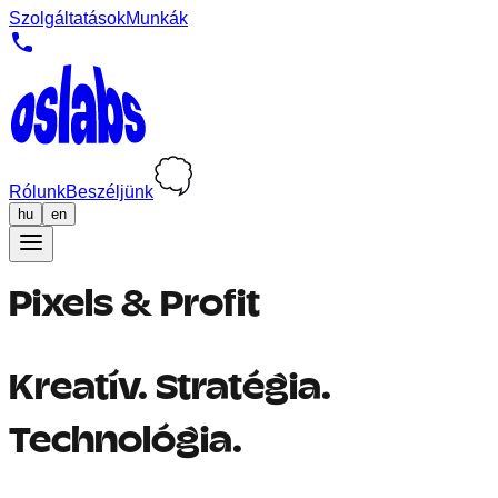
Szolgáltatások
Munkák
Rólunk
Beszéljünk
hu
en
Pixels & Profit
Kreatív. Stratégia.
Technológia.