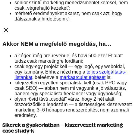
senior szintű marketing menedzsmentet keresel, nem
csak „végrehajtó kezeket”;
mérhető eredményeket akarsz, nem csak azt, hogy
„látszanak a hirdetéseink”.
Akkor NEM a megfelelő megoldás, ha…
a céged még pre-revenue, és havi 500 ezer Ft alatt
tudsz csak marketingre fordítani;
csak egy-egy projekt kell — egy logó, egy weboldal,
egy kampány. Ehhez nézd meg a
teljes szolgáltatás-
listánkat
, beleértve a
márkaarculat építését
is;
kifejezetten egyetlen specialista kell (csak PPC vagy
csak SEO) — abban nem mi vagyunk a jó választás,
hanem egy specialista freelancer vagy ügynökség;
olyan rövid távú „csodát” vársz, hogy 2 hét alatt
ötszöröződik a leadszám — a tisztességes kiszervezett
marketing 3–6 hónapos rendszerépítés, nem azonnali
eredmény.
Sikerek a gyakorlatban — kiszervezett marketing
case study-k