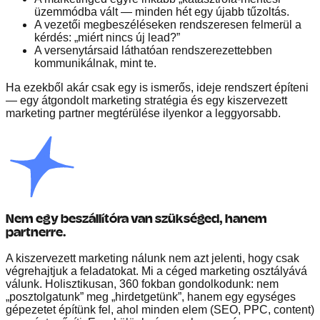
üzemmódba vált — minden hét egy újabb tűzoltás.
A vezetői megbeszéléseken rendszeresen felmerül a
kérdés: „miért nincs új lead?”
A versenytársaid láthatóan rendszerezettebben
kommunikálnak, mint te.
Ha ezekből akár csak egy is ismerős, ideje rendszert építeni
— egy átgondolt marketing stratégia és egy kiszervezett
marketing partner megtérülése ilyenkor a leggyorsabb.
Nem egy beszállítóra van szükséged, hanem
partnerre.
A kiszervezett marketing nálunk nem azt jelenti, hogy csak
végrehajtjuk a feladatokat. Mi a céged marketing osztályává
válunk. Holisztikusan, 360 fokban gondolkodunk: nem
„posztolgatunk” meg „hirdetgetünk”, hanem egy egységes
gépezetet építünk fel, ahol minden elem (SEO, PPC, content)