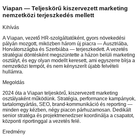
Viapan
—
Teljeskörű kiszervezett marketing
nemzetközi terjeszkedés mellett
Kihívás
A Viapan, vezető HR-szolgáltatóként, gyors növekedési
pályán mozgott, miközben három új piacra — Ausztriába,
Horvátországba és Szerbiába — terjeszkedett. A vezetés
stratégiai döntésként megszüntette a házon belüli marketing
osztályt, és egy olyan modellt keresett, ami egyszerre bírja a
nemzetközi tempót, és nem kényszerít újabb felvételi
hullámra.
Megoldás
2024 óta a Viapan teljeskörű, kiszervezett marketing
osztályaként működünk. Stratégia, performance kampányok,
tartalomgyártás, SEO, brand-kommunikáció és reporting —
minden egy kézben, négy piacon párhuzamosan. Dedikált
senior stratéga és projektmenedzser koordinálja a csapatot,
központi riportinggal a vezetés felé.
Eredmény