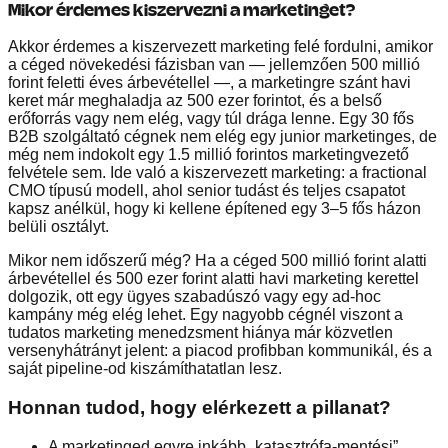
Mikor érdemes kiszervezni a marketinget?
Akkor érdemes a kiszervezett marketing felé fordulni, amikor
a céged növekedési fázisban van — jellemzően 500 millió
forint feletti éves árbevétellel —, a marketingre szánt havi
keret már meghaladja az 500 ezer forintot, és a belső
erőforrás vagy nem elég, vagy túl drága lenne. Egy 30 fős
B2B szolgáltató cégnek nem elég egy junior marketinges, de
még nem indokolt egy 1.5 millió forintos marketingvezető
felvétele sem. Ide való a kiszervezett marketing: a fractional
CMO típusú modell, ahol senior tudást és teljes csapatot
kapsz anélkül, hogy ki kellene építened egy 3–5 fős házon
belüli osztályt.
Mikor nem időszerű még? Ha a céged 500 millió forint alatti
árbevétellel és 500 ezer forint alatti havi marketing kerettel
dolgozik, ott egy ügyes szabadúszó vagy egy ad-hoc
kampány még elég lehet. Egy nagyobb cégnél viszont a
tudatos marketing menedzsment hiánya már közvetlen
versenyhátrányt jelent: a piacod profibban kommunikál, és a
saját pipeline-od kiszámíthatatlan lesz.
Honnan tudod, hogy elérkezett a pillanat?
A marketinged egyre inkább „katasztrófa-mentési”