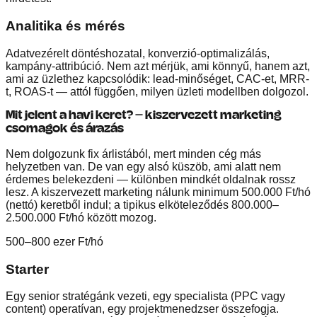
Analitika és mérés
Adatvezérelt döntéshozatal, konverzió-optimalizálás,
kampány-attribúció. Nem azt mérjük, ami könnyű, hanem azt,
ami az üzlethez kapcsolódik: lead-minőséget, CAC-et, MRR-
t, ROAS-t — attól függően, milyen üzleti modellben dolgozol.
Mit jelent a havi keret? — kiszervezett marketing
csomagok és árazás
Nem dolgozunk fix árlistából, mert minden cég más
helyzetben van. De van egy alsó küszöb, ami alatt nem
érdemes belekezdeni — különben mindkét oldalnak rossz
lesz. A kiszervezett marketing nálunk minimum 500.000 Ft/hó
(nettó) keretből indul; a tipikus elköteleződés 800.000–
2.500.000 Ft/hó között mozog.
500–800 ezer Ft/hó
Starter
Egy senior stratégánk vezeti, egy specialista (PPC vagy
content) operatívan, egy projektmenedzser összefogja.