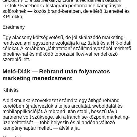
célzott PPC a partner-akvizícióra; a recruitment oldalon
TikTok / Facebook / Instagram performance kampányok
sofőröknek — közös brand-keretben, de eltérő üzenettel és
KPI-okkal.
Eredmény
Egy alacsony költségvetésű, de jól skálázódó marketing-
rendszer, ami egyszerre szolgálja ki az üzleti és a HR-oldali
célokat. A korábban „láthatatlan” szállítmányozóból mérhető
pipeline-nal és működő toborzási flow-val rendelkező
szereplő lett.
Meló-Diák
—
Rebrand után folyamatos
marketing menedzsment
Kihívás
A diákmunka-szövetkezet számára egy átfogó rebrand
keretében újraterveztük a teljes arculatát, weboldalát és
mobilapplikációját. A rebrand után stabil, hosszú távú
partnerre volt szüksége, aki a franchise-központ marketing-
üzemeltetését — több helyszín és állandóan változó
kampánynaptár mellett — átvállalja.