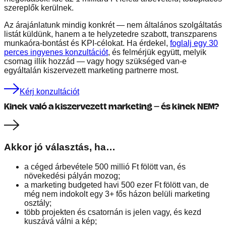
szereplők kerülnek.
Az árajánlatunk mindig konkrét — nem általános szolgáltatás
listát küldünk, hanem a te helyzetedre szabott, transzparens
munkaóra-bontást és KPI-célokat. Ha érdekel,
foglalj egy 30
perces ingyenes konzultációt
, és felmérjük együtt, melyik
csomag illik hozzád — vagy hogy szükséged van-e
egyáltalán kiszervezett marketing partnerre most.
Kérj konzultációt
Kinek való a kiszervezett marketing — és kinek NEM?
Akkor jó választás, ha…
a céged árbevétele 500 millió Ft fölött van, és
növekedési pályán mozog;
a marketing budgeted havi 500 ezer Ft fölött van, de
még nem indokolt egy 3+ fős házon belüli marketing
osztály;
több projekten és csatornán is jelen vagy, és kezd
kuszává válni a kép;