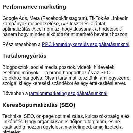
Performance marketing
Google Ads, Meta (Facebook/Instagram), TikTok és LinkedIn
kampányok menedzselése, A/B tesztelés, ajánlat-
optimalizálás. A cél nem az, hogy „fussanak a hirdetések”,
hanem hogy minden elköltött forint mérhető bevételt hozzon.
Részletesebben a
PPC kampánykezelés szolgáltatásunknál
.
Tartalomgyártás
Blogposztok, social media posztok, videók, hírlevelek,
esettanulmányok — a brand-hangodhoz és az SEO-
célokhoz hangolva. Olyan tartalmat készítünk, ami egyszerre
szolgál ki egy keresési szándékot és egy értékesítési érvet.
Bővebben a
tartalommarketing szolgáltatásunknál
.
Keresőoptimalizálás (SEO)
Technikai SEO, on-page optimalizálás, kulcsszó-stratégia és
linképítés. Hogy organikusan is dőljön a forgalom, és ne
csak addig hozzon ügyfelet a marketinged, amíg fizeted a
hirdetést.