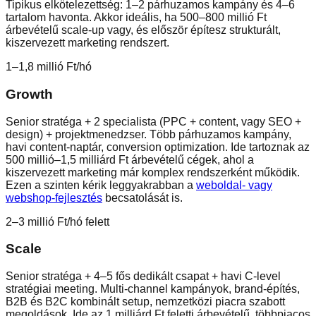
Tipikus elkötelezettség: 1–2 párhuzamos kampány és 4–6
tartalom havonta. Akkor ideális, ha 500–800 millió Ft
árbevételű scale-up vagy, és először építesz strukturált,
kiszervezett marketing rendszert.
1–1,8 millió Ft/hó
Growth
Senior stratéga + 2 specialista (PPC + content, vagy SEO +
design) + projektmenedzser. Több párhuzamos kampány,
havi content-naptár, conversion optimization. Ide tartoznak az
500 millió–1,5 milliárd Ft árbevételű cégek, ahol a
kiszervezett marketing már komplex rendszerként működik.
Ezen a szinten kérik leggyakrabban a
weboldal- vagy
webshop-fejlesztés
becsatolását is.
2–3 millió Ft/hó felett
Scale
Senior stratéga + 4–5 fős dedikált csapat + havi C-level
stratégiai meeting. Multi-channel kampányok, brand-építés,
B2B és B2C kombinált setup, nemzetközi piacra szabott
megoldások. Ide az 1 milliárd Ft feletti árbevételű, többpiacos