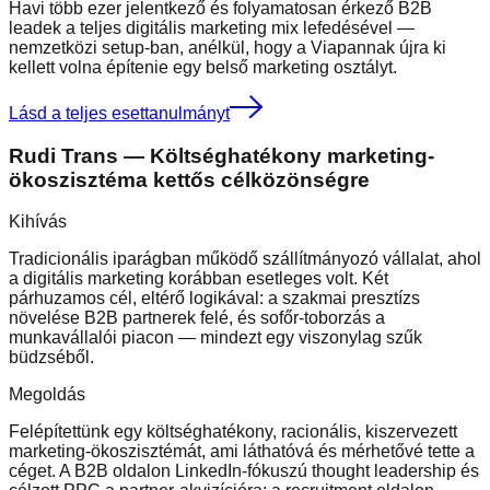
Havi több ezer jelentkező és folyamatosan érkező B2B
leadek a teljes digitális marketing mix lefedésével —
nemzetközi setup-ban, anélkül, hogy a Viapannak újra ki
kellett volna építenie egy belső marketing osztályt.
Lásd a teljes esettanulmányt
Rudi Trans
—
Költséghatékony marketing-
ökoszisztéma kettős célközönségre
Kihívás
Tradicionális iparágban működő szállítmányozó vállalat, ahol
a digitális marketing korábban esetleges volt. Két
párhuzamos cél, eltérő logikával: a szakmai presztízs
növelése B2B partnerek felé, és sofőr-toborzás a
munkavállalói piacon — mindezt egy viszonylag szűk
büdzséből.
Megoldás
Felépítettünk egy költséghatékony, racionális, kiszervezett
marketing-ökoszisztémát, ami láthatóvá és mérhetővé tette a
céget. A B2B oldalon LinkedIn-fókuszú thought leadership és