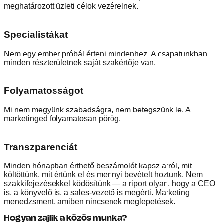
meghatározott üzleti célok vezérelnek.
Specialistákat
Nem egy ember próbál érteni mindenhez. A csapatunkban
minden részterületnek saját szakértője van.
Folyamatosságot
Mi nem megyünk szabadságra, nem betegszünk le. A
marketinged folyamatosan pörög.
Transzparenciát
Minden hónapban érthető beszámolót kapsz arról, mit
költöttünk, mit értünk el és mennyi bevételt hoztunk. Nem
szakkifejezésekkel ködösítünk — a riport olyan, hogy a CEO
is, a könyvelő is, a sales-vezető is megérti. Marketing
menedzsment, amiben nincsenek meglepetések.
Hogyan zajlik a közös munka?