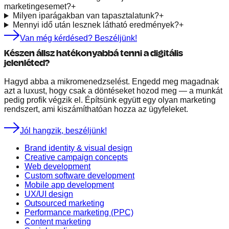
marketingesemet?
+
Milyen iparágakban van tapasztalatunk?
+
Mennyi idő után lesznek látható eredmények?
+
Van még kérdésed? Beszéljünk!
Készen állsz hatékonyabbá tenni a digitális
jelenléted?
Hagyd abba a mikromenedzselést. Engedd meg magadnak
azt a luxust, hogy csak a döntéseket hozod meg — a munkát
pedig profik végzik el. Építsünk együtt egy olyan marketing
rendszert, ami kiszámíthatóan hozza az ügyfeleket.
Jól hangzik, beszéljünk!
Brand identity & visual design
Creative campaign concepts
Web development
Custom software development
Mobile app development
UX/UI design
Outsourced marketing
Performance marketing (PPC)
Content marketing