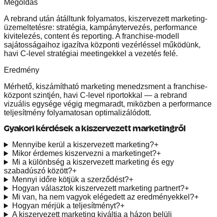
Megoldás
A rebrand után átálltunk folyamatos, kiszervezett marketing-
üzemeltetésre: stratégia, kampánytervezés, performance
kivitelezés, content és reporting. A franchise-modell
sajátosságaihoz igazítva központi vezérléssel működünk,
havi C-level stratégiai meetingekkel a vezetés felé.
Eredmény
Mérhető, kiszámítható marketing menedzsment a franchise-
központ szintjén, havi C-level riportokkal — a rebrand
vizuális egysége végig megmaradt, miközben a performance
teljesítmény folyamatosan optimalizálódott.
Gyakori kérdések a kiszervezett marketingről
Mennyibe kerül a kiszervezett marketing?
+
Mikor érdemes kiszervezni a marketinget?
+
Mi a különbség a kiszervezett marketing és egy
szabadúszó között?
+
Mennyi időre kötjük a szerződést?
+
Hogyan választok kiszervezett marketing partnert?
+
Mi van, ha nem vagyok elégedett az eredményekkel?
+
Hogyan mérjük a teljesítményt?
+
A kiszervezett marketing kiváltja a házon belüli