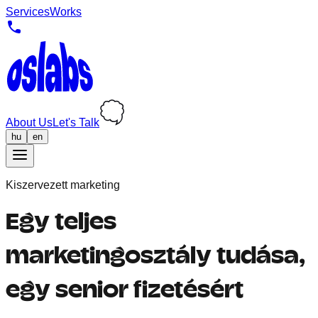
Services
Works
About Us
Let's Talk
hu
en
Kiszervezett marketing
Egy teljes
marketingosztály tudása,
egy senior fizetésért