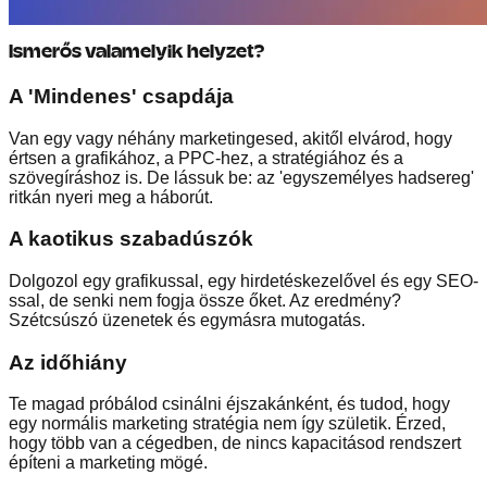
Ismerős valamelyik helyzet?
A 'Mindenes' csapdája
Van egy vagy néhány marketingesed, akitől elvárod, hogy
értsen a grafikához, a PPC-hez, a stratégiához és a
szövegíráshoz is. De lássuk be: az 'egyszemélyes hadsereg'
ritkán nyeri meg a háborút.
A kaotikus szabadúszók
Dolgozol egy grafikussal, egy hirdetéskezelővel és egy SEO-
ssal, de senki nem fogja össze őket. Az eredmény?
Szétcsúszó üzenetek és egymásra mutogatás.
Az időhiány
Te magad próbálod csinálni éjszakánként, és tudod, hogy
egy normális marketing stratégia nem így születik. Érzed,
hogy több van a cégedben, de nincs kapacitásod rendszert
építeni a marketing mögé.