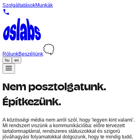
Szolgáltatások
Munkák
Rólunk
Beszéljünk
hu
en
Nem posztolgatunk.
Építkezünk.
A közösségi média nem arról szól, hogy 'legyen kint valami'.
Mi rendszert viszünk a kommunikációba: előre tervezett
tartalomnaptárral, rendszeres státuszokkal és szigorú
jóváhagyási folyamatokkal dolgozunk, hogy te mindig tudd,