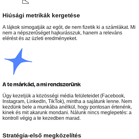
Hiúsági metrikák kergetése
A lájkok simogatják az egót, de nem fizetik ki a számlákat. Mi
nem a népszerűséget hajkurásszuk, hanem a releváns
elérést és az üzleti eredményeket.
A te márkád, a mi rendszerünk
Úgy kezeljük a közösségi média felületeidet (Facebook,
Instagram, LinkedIn, TikTok), mintha a sajátunk lenne. Nem
kezdünk bele a munkába anélkül, hogy pontosan értenénk,
kinek és mit akarunk mondani. Nálunk nincs meglepetés: a
kontroll végig a te kezedben marad.
Stratégia-első megközelítés