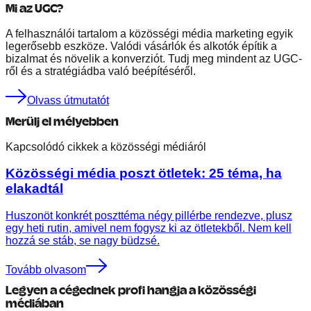
Mi az UGC?
A felhasználói tartalom a közösségi média marketing egyik
legerősebb eszköze. Valódi vásárlók és alkotók építik a
bizalmat és növelik a konverziót. Tudj meg mindent az UGC-
ről és a stratégiádba való beépítéséről.
Olvass útmutatót
Merülj el mélyebben
Kapcsolódó cikkek a közösségi médiáról
Közösségi média poszt ötletek: 25 téma, ha
elakadtál
Huszonöt konkrét poszttéma négy pillérbe rendezve, plusz
egy heti rutin, amivel nem fogysz ki az ötletekből. Nem kell
hozzá se stáb, se nagy büdzsé.
Tovább olvasom
Legyen a cégednek profi hangja a közösségi
médiában