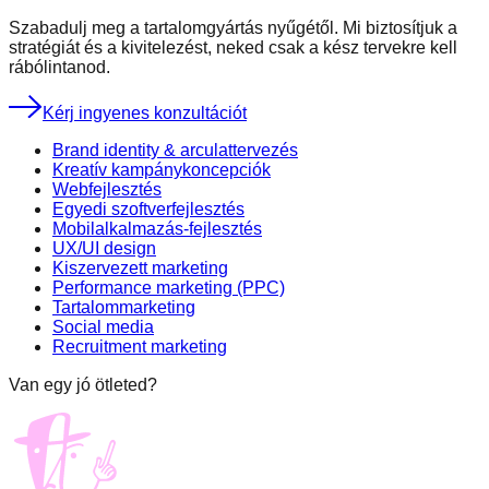
Szabadulj meg a tartalomgyártás nyűgétől. Mi biztosítjuk a
stratégiát és a kivitelezést, neked csak a kész tervekre kell
rábólintanod.
Kérj ingyenes konzultációt
Brand identity & arculattervezés
Kreatív kampánykoncepciók
Webfejlesztés
Egyedi szoftverfejlesztés
Mobilalkalmazás-fejlesztés
UX/UI design
Kiszervezett marketing
Performance marketing (PPC)
Tartalommarketing
Social media
Recruitment marketing
Van egy jó ötleted?