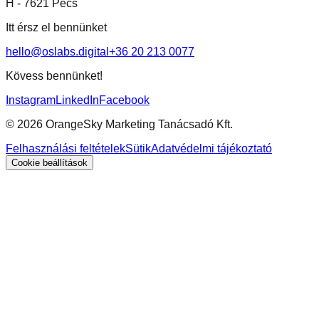
H -
7621 Pécs
Itt érsz el bennünket
hello@oslabs.digital
+36 20 213 0077
Kövess bennünket!
Instagram
LinkedIn
Facebook
©
2026
OrangeSky Marketing Tanácsadó Kft.
Felhasználási feltételek
Sütik
Adatvédelmi tájékoztató
Cookie beállítások