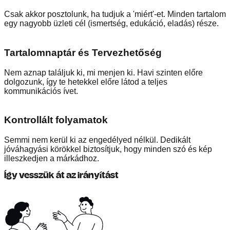
Csak akkor posztolunk, ha tudjuk a 'miért'-et. Minden tartalom
egy nagyobb üzleti cél (ismertség, edukáció, eladás) része.
Tartalomnaptár és Tervezhetőség
Nem aznap találjuk ki, mi menjen ki. Havi szinten előre
dolgozunk, így te hetekkel előre látod a teljes
kommunikációs ívet.
Kontrollált folyamatok
Semmi nem kerül ki az engedélyed nélkül. Dedikált
jóváhagyási körökkel biztosítjuk, hogy minden szó és kép
illeszkedjen a márkádhoz.
Így vesszük át az irányítást